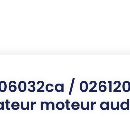
06032ca / 02612
ateur moteur audi