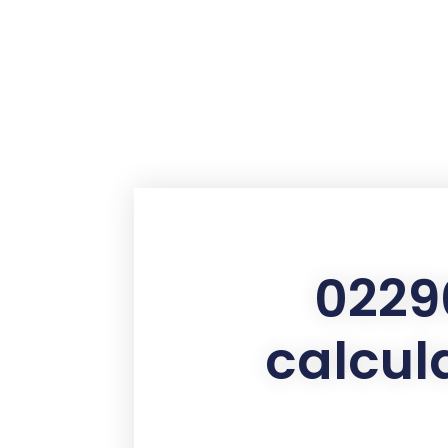
contenu
principal
0229
calcul