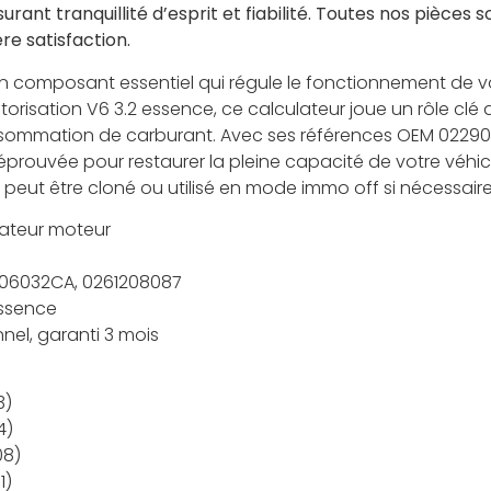
urant tranquillité d’esprit et fiabilité. Toutes nos pièces
re satisfaction.
un composant essentiel qui régule le fonctionnement de 
orisation V6 3.2 essence, ce calculateur joue un rôle clé 
sommation de carburant. Avec ses références OEM 022906
t éprouvée pour restaurer la pleine capacité de votre véhi
l peut être cloné ou utilisé en mode immo off si nécessaire
ateur moteur
06032CA, 0261208087
essence
nel, garanti 3 mois
3)
4)
08)
1)