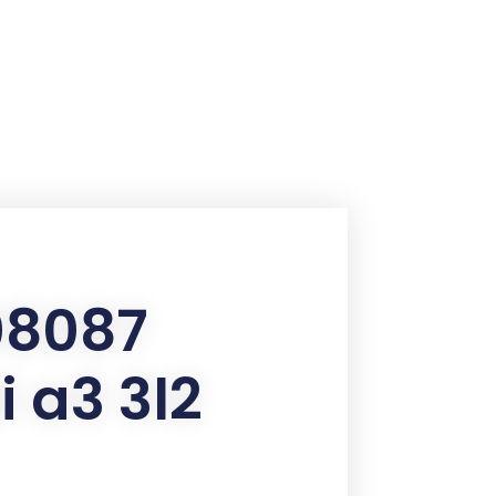
08087
 a3 3l2