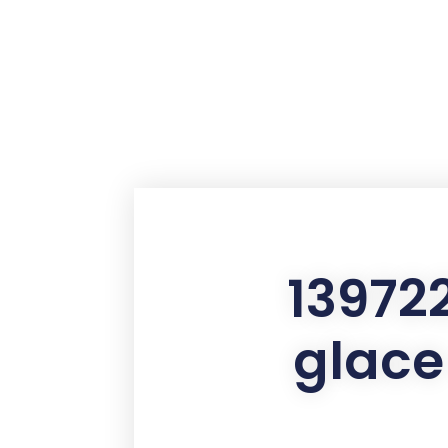
contenu
principal
13972
glace