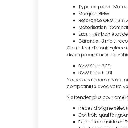
Type de pièce :
Moteur
Marque :
BMW
Référence OEM :
1397
Motorisation :
Compati
État :
Très bon état de
Garantie :
3 mois, rec
Ce moteur d’essuie-glace ar
divers propriétaires de véhi
BMW Série 3 E91
BMW Série 5 E61
Nous vous rappelons de tou
compatibilité avec votre vé
N’attendez plus pour améli
Pièces d’origine sélec
Contrôle qualité rigou
Expédition rapide en 