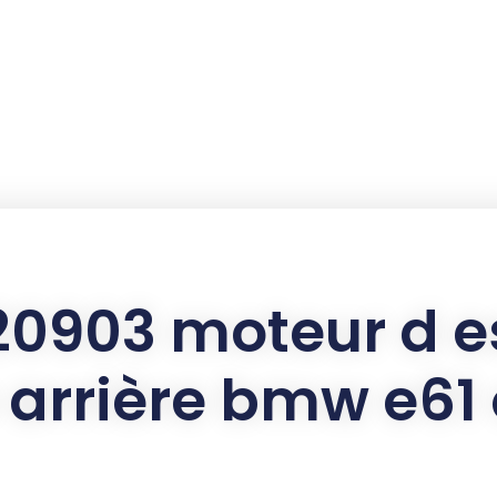
20903 moteur d e
 arrière bmw e61 