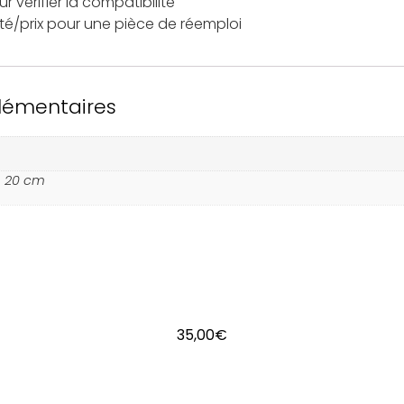
 vérifier la compatibilité
ité/prix pour une pièce de réemploi
lémentaires
× 20 cm
35,00
€