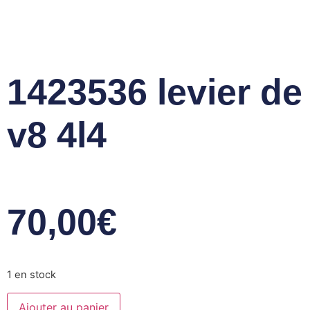
contenu
principal
1423536 levier d
v8 4l4
70,00
€
1 en stock
Ajouter au panier