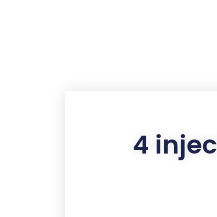
contenu
principal
4 inje