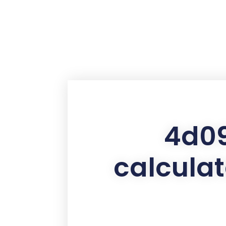
contenu
principal
4d09
calculat