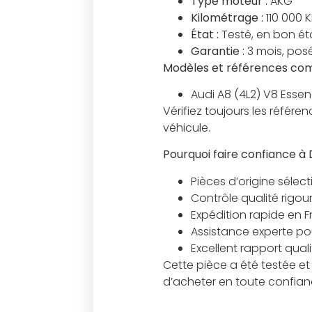
Type moteur :
AKG
Kilométrage :
110 000 
État :
Testé, en bon ét
Garantie :
3 mois, posé
Modèles et références com
Audi A8 (4L2) V8 Esse
Vérifiez toujours les réfé
véhicule.
Pourquoi faire confiance à
Pièces d’origine sélec
Contrôle qualité rigou
Expédition rapide en 
Assistance experte pour
Excellent rapport qual
Cette pièce a été testée et
d’acheter en toute confian