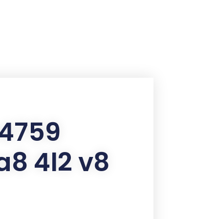
04759
a8 4l2 v8