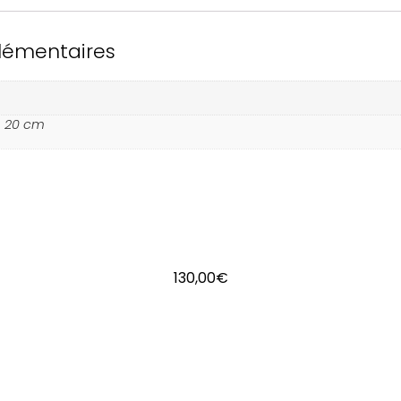
lémentaires
× 20 cm
130,00
€