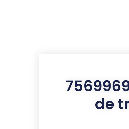
contenu
principal
7569969
de t