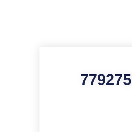
contenu
principal
779275