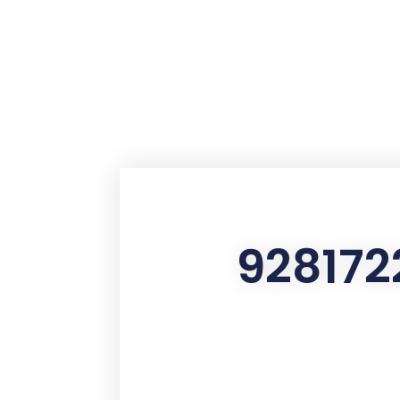
contenu
principal
928172