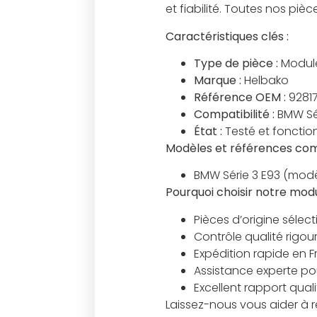
et fiabilité. Toutes nos pi
Caractéristiques clés :
Type de pièce :
Modul
Marque :
Helbako
Référence OEM :
9281
Compatibilité :
BMW Sér
État :
Testé et fonction
Modèles et références com
BMW Série 3 E93 (modè
Pourquoi choisir notre m
Pièces d’origine sélec
Contrôle qualité rigou
Expédition rapide en 
Assistance experte pour
Excellent rapport qual
Laissez-nous vous aider à r