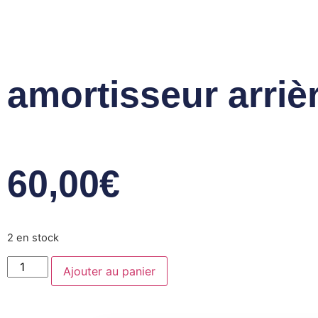
contenu
principal
amortisseur arri
60,00
€
2 en stock
Ajouter au panier