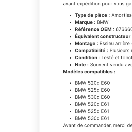
avant expédition pour vous gar
Type de pièce :
Amortisse
Marque :
BMW
Référence OEM :
67666
Équivalent constructeur 
Montage :
Essieu arrière 
Compatibilité :
Plusieurs 
Condition :
Testé et fonct
Note :
Souvent vendu avec
Modèles compatibles :
BMW 520d E60
BMW 525d E60
BMW 530d E60
BMW 520d E61
BMW 525d E61
BMW 530d E61
Avant de commander, merci de v