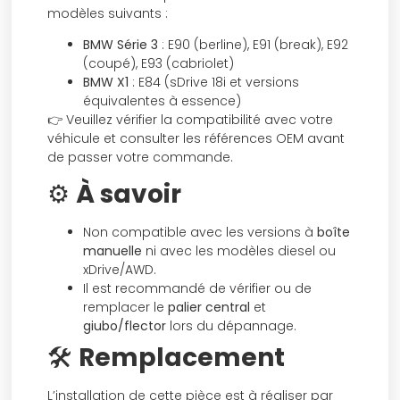
modèles suivants :
BMW Série 3
: E90 (berline), E91 (break), E92
(coupé), E93 (cabriolet)
BMW X1
: E84 (sDrive 18i et versions
équivalentes à essence)
👉 Veuillez vérifier la compatibilité avec votre
véhicule et consulter les références OEM avant
de passer votre commande.
⚙️
À savoir
Non compatible avec les versions à
boîte
manuelle
ni avec les modèles diesel ou
xDrive/AWD.
Il est recommandé de vérifier ou de
remplacer le
palier central
et
giubo/flector
lors du dépannage.
🛠️
Remplacement
L’installation de cette pièce est à réaliser par