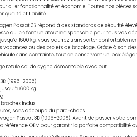
 pour allier fonctionnalité et économie. Toutes nos pièces 
qualité et fiabilité.
agen Passat 3B répond à des standards de sécurité élevé
esse qui en font un atout indispensable pour tous vos d
t jusqu’à 1600 kg, vous pourrez transporter confortableme
es vacances ou des projets de bricolage. Grâce à son d
re véhicule sans contrainte, tout en conservant un look élégan
ge rotule col de cygne démontable avec outil
 3B (1996–2005)
jusqu’à 1600 kg
kg
 broches inclus
eures, sans découpe du pare-chocs
swagen Passat 3B (1996–2005). Avant de passer votre c
 référence OEM pour garantir la parfaite compatibilité av
té d’optimiser votre Volkswagen Passat avec un attelage