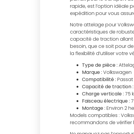
rapide, est l’option idéale
expédition pour vous assurer 
Notre attelage pour Volksw
caractéristiques de robust
capacité de traction allan
besoin, que ce soit pour d
la flexibilité d’utiliser vot
Type de pièce :
Attela
Marque :
Volkswagen
Compatibilité :
Passat
Capacité de traction :
Charge verticale :
75 
Faisceau électrique :
7
Montage :
Environ 2 h
Models compatibles : Volk
recommandons de vérifier la
Ne manquez pas l’opportuni