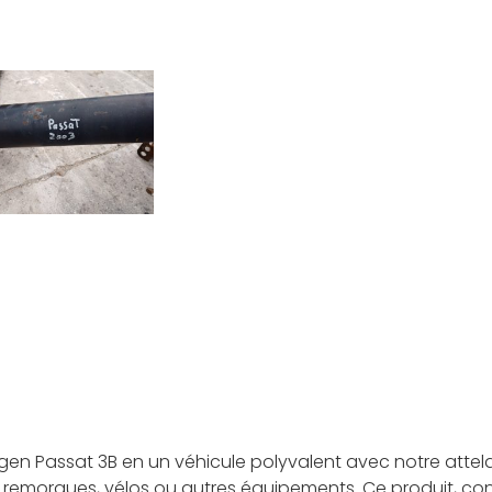
en Passat 3B en un véhicule polyvalent avec notre attel
e remorques, vélos ou autres équipements. Ce produit, con