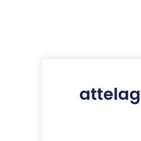
contenu
principal
attela