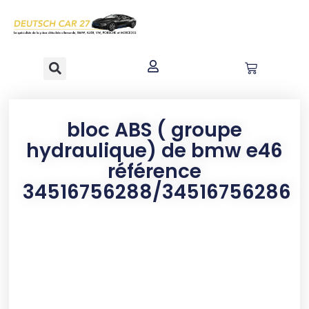
contenu
principal
bloc ABS ( groupe
hydraulique) de bmw e46
référence
34516756288/34516756286