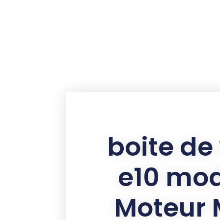
contenu
principal
boite de
e10 mod
Moteur 