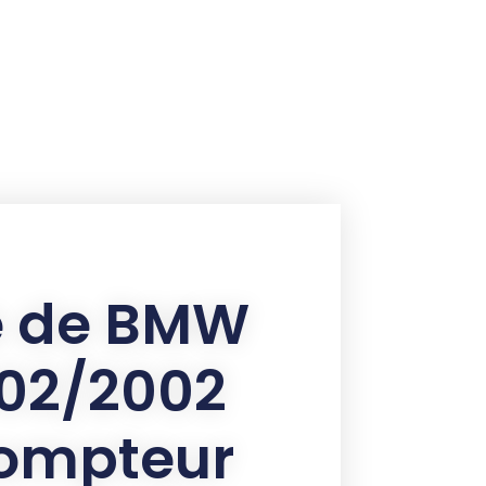
le de BMW
802/2002
compteur