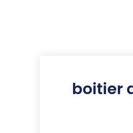
contenu
principal
boitier 