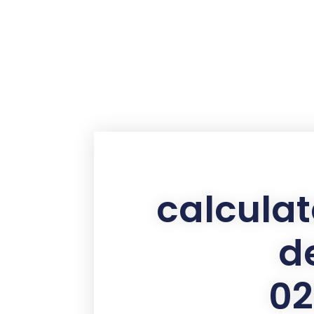
contenu
principal
calculat
d
02