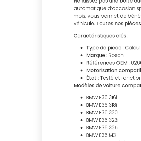
Ne laissez pas une boîte aut
automatique d’occasion spé
mois, vous permet de béné
véhicule.
Toutes nos pièces
Caractéristiques clés :
Type de pièce :
Calcul
Marque :
Bosch
Références OEM :
0260
Motorisation compatib
État :
Testé et fonction
Modèles de voiture compati
BMW E36 316i
BMW E36 318i
BMW E36 320i
BMW E36 323i
BMW E36 325i
BMW E36 M3