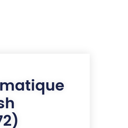
tomatique
sh
72)