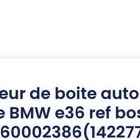
eur de boite au
e BMW e36 ref bo
60002386(14227