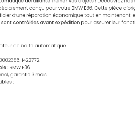
omatique défaillante freiner vos trajets !
Découvrez notre
cialement conçu pour votre BMW E36. Cette pièce d’origi
ficier d’une réparation économique tout en maintenant l
 sont contrôlées avant expédition
pour assurer leur fonc
ateur de boîte automatique
002386, 1422772
le :
BMW E36
nel, garantie 3 mois
bles :