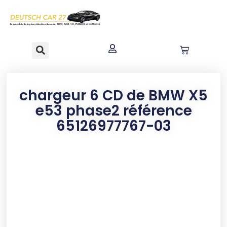
contenu
principal
chargeur 6 CD de BMW X5
e53 phase2 référence
65126977767-03