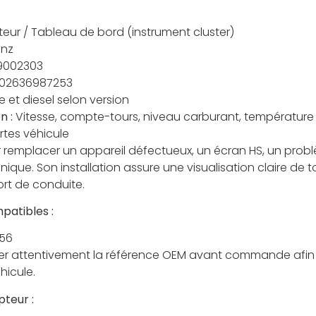
ur / Tableau de bord (instrument cluster)
enz
9002303
02636987253
 et diesel selon version
n :
Vitesse, compte-tours, niveau carburant, température
rtes véhicule
 remplacer un appareil défectueux, un écran HS, un prob
que. Son installation assure une visualisation claire de t
ort de conduite.
patibles :
156
ier attentivement la référence OEM avant commande afin 
hicule.
pteur :