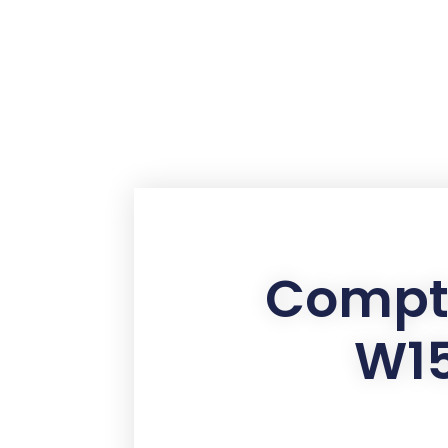
contenu
principal
Compt
W15