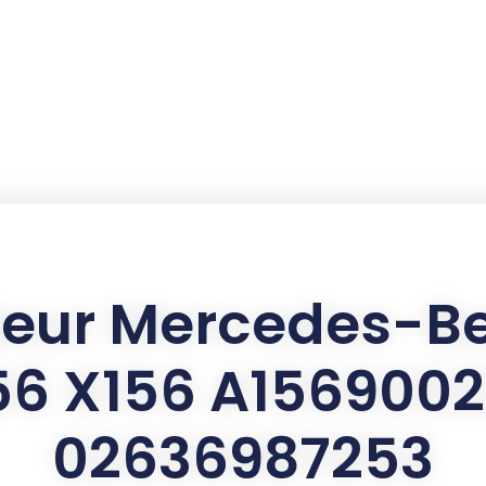
eur Mercedes-Be
6 X156 A156900
02636987253