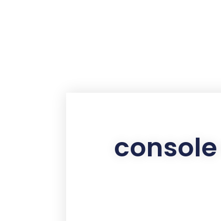
contenu
principal
console