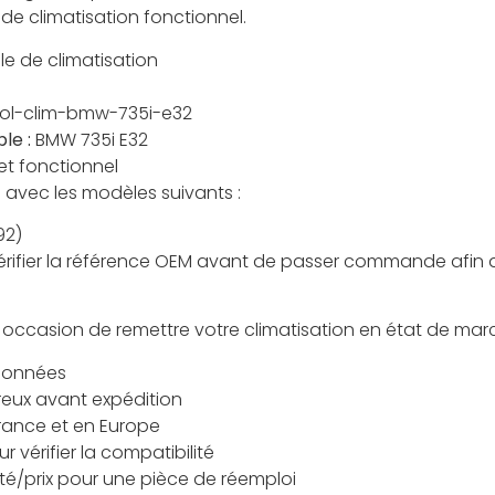
de climatisation fonctionnel.
e de climatisation
ol-clim-bmw-735i-e32
le :
BMW 735i E32
et fonctionnel
 avec les modèles suivants :
92)
érifier la référence OEM avant de passer commande afin d
 occasion de remettre votre climatisation en état de mar
tionnées
reux avant expédition
France et en Europe
 vérifier la compatibilité
ité/prix pour une pièce de réemploi