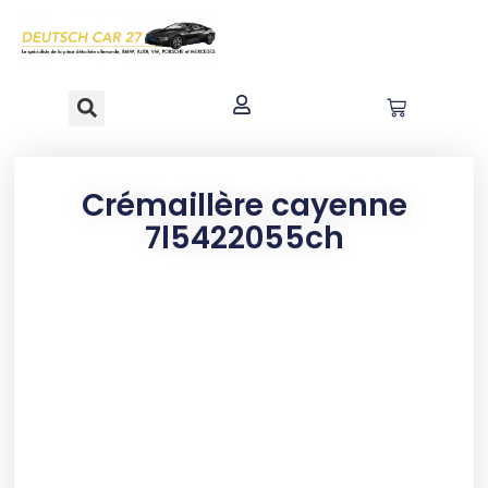
contenu
principal
Crémaillère cayenne
7l5422055ch