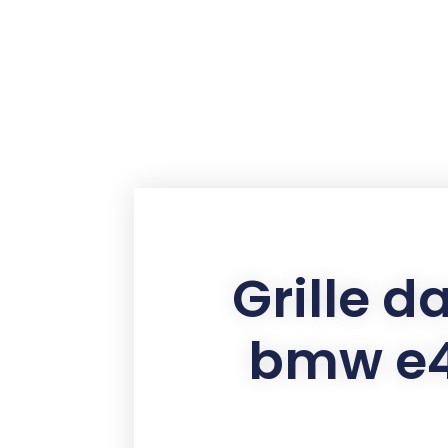
contenu
principal
Grille 
bmw e4