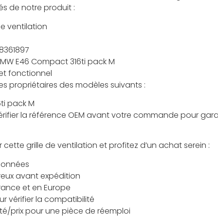
és de notre produit :
de ventilation
8361897
MW E46 Compact 316ti pack M
et fonctionnel
 les propriétaires des modèles suivants :
ti pack M
érifier la référence OEM avant votre commande pour garan
tte grille de ventilation et profitez d’un achat serein :
tionnées
reux avant expédition
France et en Europe
 vérifier la compatibilité
ité/prix pour une pièce de réemploi