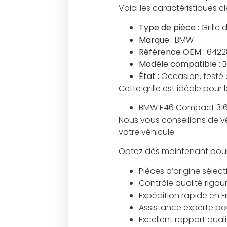
Voici les caractéristiques cl
Type de pièce :
Grille 
Marque :
BMW
Référence OEM :
6422
Modèle compatible :
B
État :
Occasion, testé 
Cette grille est idéale pour
BMW E46 Compact 316
Nous vous conseillons de v
votre véhicule.
Optez dès maintenant pour ce
Pièces d’origine sélec
Contrôle qualité rigou
Expédition rapide en 
Assistance experte pour
Excellent rapport qual