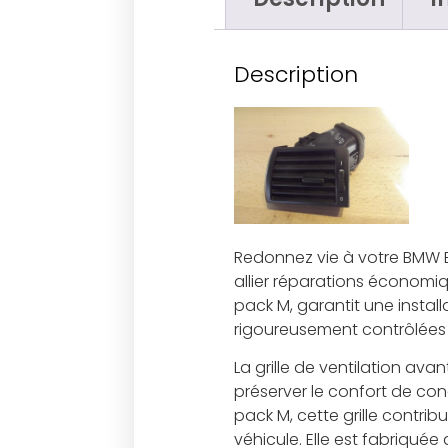
Description
Redonnez vie à votre BMW E
allier réparations économi
pack M, garantit une instal
rigoureusement contrôlées 
La grille de ventilation ava
préserver le confort de c
pack M, cette grille contrib
véhicule. Elle est fabriqué