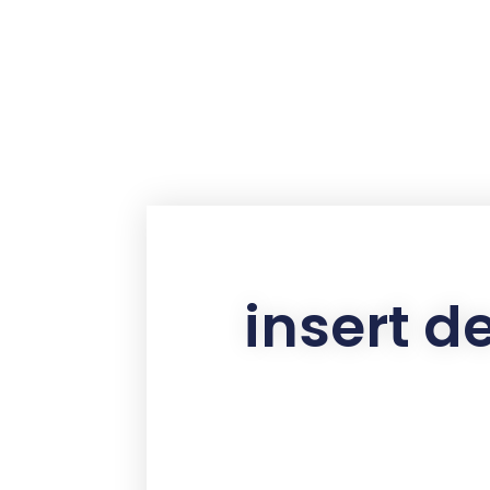
contenu
principal
insert d