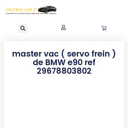
contenu
principal
master vac ( servo frein )
de BMW e90 ref
29678803802