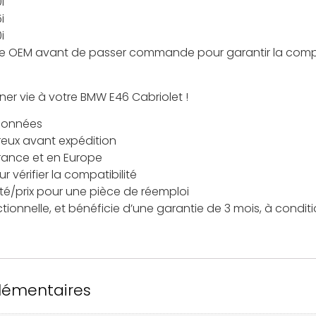
i
i
i
ence OEM avant de passer commande pour garantir la compa
er vie à votre BMW E46 Cabriolet !
tionnées
reux avant expédition
France et en Europe
 vérifier la compatibilité
ité/prix pour une pièce de réemploi
ctionnelle, et bénéficie d’une garantie de 3 mois, à condit
lémentaires