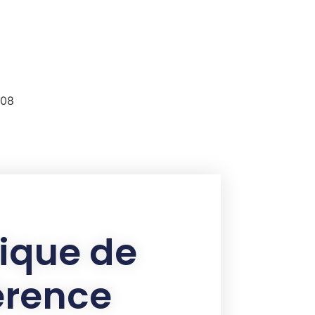
308
ique de
érence