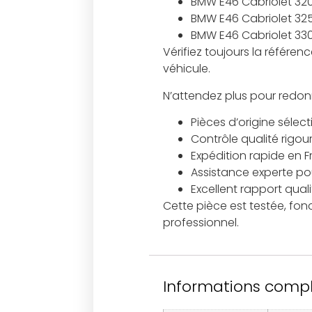
BMW E46 Cabriolet 320
BMW E46 Cabriolet 325
BMW E46 Cabriolet 330
Vérifiez toujours la référ
véhicule.
N’attendez plus pour redonn
Pièces d’origine sélec
Contrôle qualité rigou
Expédition rapide en 
Assistance experte pour
Excellent rapport qual
Cette pièce est testée, fon
professionnel.
Informations comp