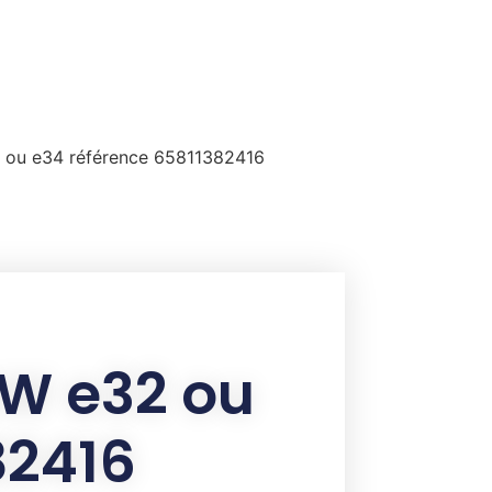
 ou e34 référence 65811382416
MW e32 ou
82416