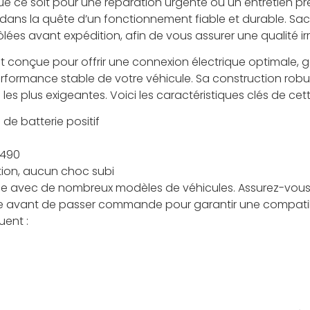
e ce soit pour une réparation urgente ou un entretien pré
e dans la quête d’un fonctionnement fiable et durable. S
ées avant expédition, afin de vous assurer une qualité i
st conçue pour offrir une connexion électrique optimale, g
formance stable de votre véhicule. Sa construction robus
es plus exigeantes. Voici les caractéristiques clés de cett
 de batterie positif
490
tion, aucun choc subi
le avec de nombreux modèles de véhicules. Assurez-vous d
e avant de passer commande pour garantir une compatibi
uent :