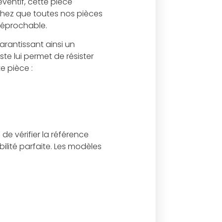
ventif, cette pièce
achez que toutes nos pièces
rréprochable.
arantissant ainsi un
te lui permet de résister
e pièce :
e vérifier la référence
lité parfaite. Les modèles