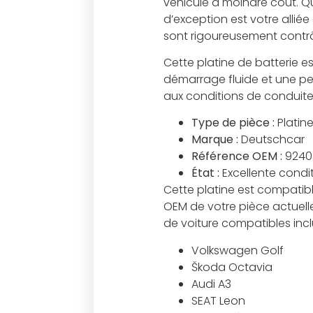
véhicule à moindre coût. Qu
d’exception est votre allié
sont rigoureusement contrôl
Cette platine de batterie e
démarrage fluide et une per
aux conditions de conduite l
Type de pièce :
Platine
Marque :
Deutschcar
Référence OEM :
9240
État :
Excellente condi
Cette platine est compatib
OEM de votre pièce actuell
de voiture compatibles incl
Volkswagen Golf
Škoda Octavia
Audi A3
SEAT Leon